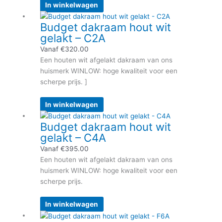
gekozen
In winkelwagen
worden
Dit
Budget dakraam hout wit
op
product
gelakt – C2A
de
heeft
productpagina
meerdere
Vanaf
€
320.00
variaties.
Een houten wit afgelakt dakraam van ons
Deze
huismerk WINLOW: hoge kwaliteit voor een
optie
scherpe prijs. ]
kan
gekozen
In winkelwagen
worden
Dit
Budget dakraam hout wit
op
product
gelakt – C4A
de
heeft
productpagina
meerdere
Vanaf
€
395.00
variaties.
Een houten wit afgelakt dakraam van ons
Deze
huismerk WINLOW: hoge kwaliteit voor een
optie
scherpe prijs.
kan
gekozen
In winkelwagen
worden
Dit