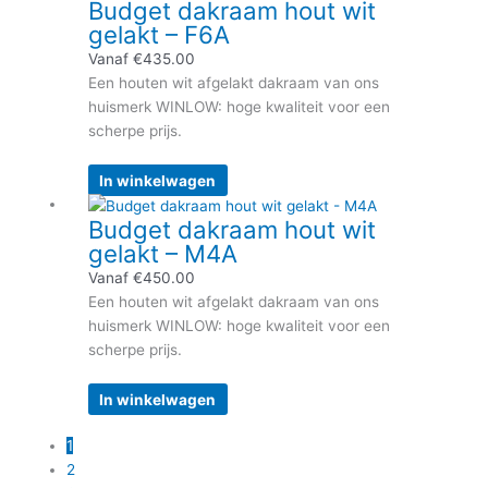
Budget dakraam hout wit
op
product
gelakt – F6A
de
heeft
productpagina
meerdere
Vanaf
€
435.00
variaties.
Een houten wit afgelakt dakraam van ons
Deze
huismerk WINLOW: hoge kwaliteit voor een
optie
scherpe prijs.
kan
gekozen
In winkelwagen
worden
Dit
Budget dakraam hout wit
op
product
gelakt – M4A
de
heeft
productpagina
meerdere
Vanaf
€
450.00
variaties.
Een houten wit afgelakt dakraam van ons
Deze
huismerk WINLOW: hoge kwaliteit voor een
optie
scherpe prijs.
kan
gekozen
In winkelwagen
worden
op
1
de
2