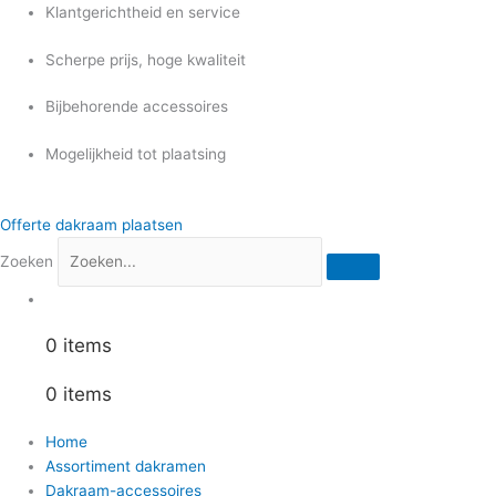
Ga
Klantgerichtheid en service
naar
Scherpe prijs, hoge kwaliteit
de
inhoud
Bijbehorende accessoires
Mogelijkheid tot plaatsing
Offerte dakraam plaatsen
Zoeken
0 items
0 items
Home
Assortiment dakramen
Dakraam-accessoires