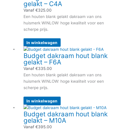
gelakt – C4A
de
heeft
Product Afmeting (br x h cm) - Type nr.
productpagina
meerdere
Vanaf
€
325.00
55 x 72 - C2R
variaties.
Een houten blank gelakt dakraam van ons
55 x 78 - C2A
Deze
huismerk WINLOW: hoge kwaliteit voor een
55 x 98 - C4A
optie
scherpe prijs.
66 x 118 - F6A
kan
78 x 92 - M4R
gekozen
In winkelwagen
78 x 98 - M4A
worden
Dit
78 x 112 - M6R
Budget dakraam hout blank
op
product
78 x 118 - M6A
gelakt – F6A
de
heeft
78 x 134 - M8R
productpagina
meerdere
Vanaf
€
335.00
78 x 140 - M8A
variaties.
Een houten blank gelakt dakraam van ons
78 x 160 - M10A
Deze
huismerk WINLOW: hoge kwaliteit voor een
94 x 140 - P8A
optie
scherpe prijs.
114 x 112 - S6R
kan
114 x 118 - S6A
gekozen
In winkelwagen
114 x 140 - S8A
worden
Dit
134 x 98 - U4A
Budget dakraam hout blank
op
product
134 x 140 - U8A
gelakt – M10A
de
heeft
productpagina
meerdere
Vanaf
€
395.00