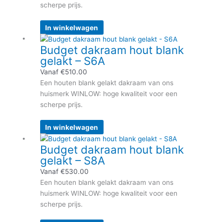
optie
scherpe prijs.
kan
gekozen
In winkelwagen
worden
Dit
Budget dakraam hout blank
op
product
gelakt – S6A
de
heeft
productpagina
meerdere
Vanaf
€
510.00
variaties.
Een houten blank gelakt dakraam van ons
Deze
huismerk WINLOW: hoge kwaliteit voor een
optie
scherpe prijs.
kan
gekozen
In winkelwagen
worden
Dit
Budget dakraam hout blank
op
product
gelakt – S8A
de
heeft
productpagina
meerdere
Vanaf
€
530.00
variaties.
Een houten blank gelakt dakraam van ons
Deze
huismerk WINLOW: hoge kwaliteit voor een
optie
scherpe prijs.
kan