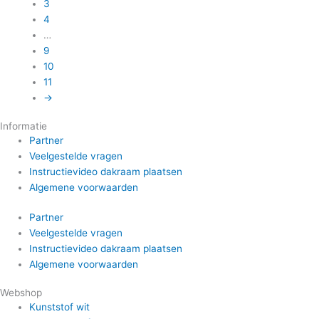
productpagina
3
4
…
9
10
11
→
Informatie
Partner
Veelgestelde vragen
Instructievideo dakraam plaatsen
Algemene voorwaarden
Partner
Veelgestelde vragen
Instructievideo dakraam plaatsen
Algemene voorwaarden
Webshop
Kunststof wit