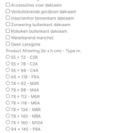
Accessoires voor dakraam
Verduisterende gordijnen dakraam
Insectenhor binnenkant dakraam
Zonwering buitenkant dakraam
Rolluiken buitenkant dakraam
Waterkerend manchet
Geen categorie
Product Afmeting (br x h cm) - Type nr.
55 x 72 - C2R
55 x 78 - C2A
55 x 98 - C4A
66 x 118 - F6A
78 x 92 - M4R
78 x 98 - M4A
78 x 112 - M6R
78 x 118 - M6A
78 x 134 - M8R
78 x 140 - M8A
78 x 160 - M10A
94 x 140 - P8A