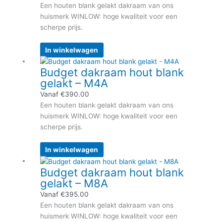
variaties.
Een houten blank gelakt dakraam van ons
Deze
huismerk WINLOW: hoge kwaliteit voor een
optie
scherpe prijs.
kan
gekozen
In winkelwagen
worden
Dit
Budget dakraam hout blank
op
product
gelakt – M4A
de
heeft
productpagina
meerdere
Vanaf
€
390.00
variaties.
Een houten blank gelakt dakraam van ons
Deze
huismerk WINLOW: hoge kwaliteit voor een
optie
scherpe prijs.
kan
gekozen
In winkelwagen
worden
Dit
Budget dakraam hout blank
op
product
gelakt – M8A
de
heeft
productpagina
meerdere
Vanaf
€
395.00
variaties.
Een houten blank gelakt dakraam van ons
Deze
huismerk WINLOW: hoge kwaliteit voor een