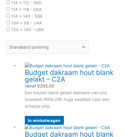
114 x 112 - S6R
114 x 118 - S6A
114 x 140 - S8A
134 x 98 - U4A
134 x 140 - U8A
Productcategorieën
Budget accessoires
Velux accessoires
Verduistering gordijnen
Dit
Kunststof wit dakraam
Budget dakraam hout blank
product
Houten blank afgelakt dakraam
gelakt – C2A
heeft
Houten wit afgelakt dakraam
meerdere
Vanaf
€
295.00
Accessoires voor dakraam
variaties.
Een houten blank gelakt dakraam van ons
Verduisterende gordijnen dakraam
Deze
huismerk WINLOW: hoge kwaliteit voor een
Insectenhor binnenkant dakraam
optie
scherpe prijs.
Zonwering buitenkant dakraam
kan
Rolluiken buitenkant dakraam
gekozen
In winkelwagen
Waterkerend manchet
worden
Dit
Geen categorie
Budget dakraam hout blank
op
product